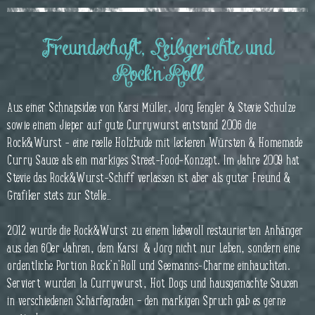
Freundschaft, Leibgerichte und
Rock'n'Roll
Aus einer Schnapsidee von Karsi Müller, Jörg Fengler & Stevie Schulze
sowie einem Jieper auf gute Currywurst entstand 2006 die
Rock&Wurst - eine reelle Holzbude mit leckeren Würsten & Homemade
Curry Sauce als ein markiges Street-Food-Konzept. Im Jahre 2009 hat
Stevie das Rock&Wurst-Schiff verlassen ist aber als guter Freund &
Grafiker stets zur Stelle…
2012 wurde die Rock&Wurst zu einem liebevoll restaurierten Anhänger
aus den 60er Jahren, dem Karsi & Jörg nicht nur Leben, sondern eine
ordentliche Portion Rock‘n‘Roll und Seemanns-Charme einhauchten.
Serviert wurden 1a Currywurst, Hot Dogs und hausgemachte Saucen
in verschiedenen Schärfegraden – den markigen Spruch gab es gerne