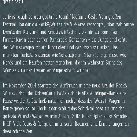
gratis dazu.
„Life is rough so you gotta be tough“ (Johnny Cash) Vom großen
Festival, bei der die Rock&Wurst die VIP-Area versorgte, über zahlreiche
Events der Kultur- und Kreativwirtschaft bis hin zu pompösen
Firmenfeiern oder derben Punkrock-Konzerten – die Jungs sind echt,
der Wurstwagen ist ein Hingucker und das Essen saulecker. Das
merkten Rockstars ebenso wie Schauspieler, Starköche genauso wie
Nerds und ein Haufen netter Menschen, die im wahrsten Sinne des
Wortes zu einer treuen Anhängerschaft wurden.
Im November 2014 startete der Aufbruch in eine neue Ära der Rock&
Wurst. Nach der Ochsentour hatte sich die alte Anhänger-Dame eine
Pause verdient. Das hieß natürlich nicht, dass der Wurst-Wagen in
Rente gehen sollte. Doch leider schlug das Schicksal böse zu und der
geliebte Wurst-Wagen wurde Anfang 2015 leider Opfer eines Brandes. –
R.I.P. Viele Fotos & Reliquien in unseren Räumen sind Erinnerungen an
diese schöne Zeit.