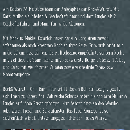
Am Dobben 35 lautet seitdem der Anlegeplatz der Rock&Wurst. Mit
Karsi Müller als Inhaber & Geschäftsführer und Jörg Fengler als 2.
Geschäftsführer und Mann für wilde Aktionen.
Mit Markus „Makke“ Osterloh haben Karsi & Jörg einen sowohl
erfahrenen als auch kreativen Koch an ihrer Seite. Er wurde nicht nur
in die Geheimnisse der legendären Rocksauce eingeführt, sondern kocht
mit viel Liebe die Stammkarte mit Rockwurst, Burger, Steak, Hot Dog
und Salat mit viel frischen Zutaten sowie wechselnde Tages- bzw.
Monatsangebote.
Rock&Wurst - Grill Bar – hier trifft Rock‘n‘Roll auf Design, gesellt
sich Trash zu Street Art. Zahlreiche Schätze haben die Kapitäne Müller &
Fengler auf ihren Reisen geborgen. Nun hängen diese an den Wänden
oder zieren Tresen und Schaufenster. Das Food-Konzept ist so
authentisch wie die Entstehungsgeschichte der Rock&Wurst.