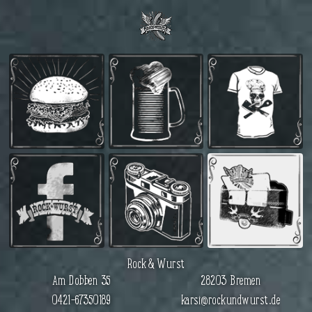
Rock & Wurst
Am Dobben 35
28203 Bremen
0421–67350189
karsi@rockundwurst.de